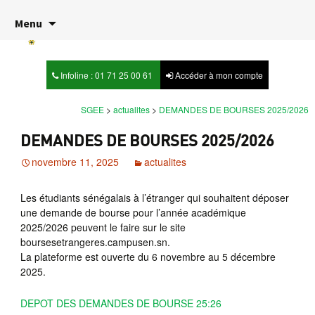
RÉPUBLIQUE DE SÉNÉGAL
Menu
Ministère de l’Enseignement Supérieur
et de la Recherche
Infoline : 01 71 25 00 61
Accéder à mon compte
SGEE
>
actualites
>
DEMANDES DE BOURSES 2025/2026
DEMANDES DE BOURSES 2025/2026
novembre 11, 2025
actualites
Les étudiants sénégalais à l’étranger qui souhaitent déposer
une demande de bourse pour l’année académique
2025/2026 peuvent le faire sur le site
boursesetrangeres.campusen.sn.
La plateforme est ouverte du 6 novembre au 5 décembre
2025.
DEPOT DES DEMANDES DE BOURSE 25:26